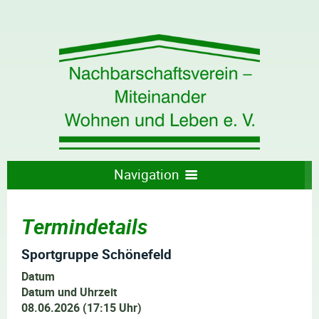
Navigation
WILLKOMMEN
DER VEREIN
Termindetails
AKTUELLES
ANGEBOTE
ÜBER UNS
KONTAKT
TERMINE
WAS WIR TUN
Sportgruppe Schönefeld
Datum
BUCHUNGSANFRAGE VEREINSRAUM
Datum und Uhrzeit
08.06.2026 (17:15 Uhr)
UNSERE VEREINSANGEBOTE IM ÜBERBLICK