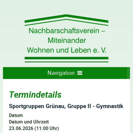
Navigation
WILLKOMMEN
DER VEREIN
Termindetails
AKTUELLES
ANGEBOTE
ÜBER UNS
KONTAKT
TERMINE
WAS WIR TUN
Sportgruppen Grünau, Gruppe II - Gymnastik
Datum
BUCHUNGSANFRAGE VEREINSRAUM
Datum und Uhrzeit
23.06.2026 (11:00 Uhr)
UNSERE VEREINSANGEBOTE IM ÜBERBLICK