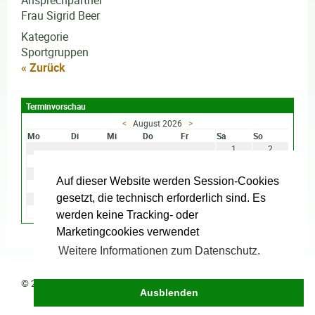
Ansprechpartner
Frau Sigrid Beer
Kategorie
Sportgruppen
« Zurück
Terminvorschau
<
August 2026
>
Mo
Di
Mi
Do
Fr
Sa
So
1
2
3
4
5
6
7
8
9
10
11
12
13
14
15
16
Auf dieser Website werden Session-Cookies
17
18
19
20
21
22
23
gesetzt, die technisch erforderlich sind. Es
24
25
26
27
28
29
30
31
werden keine Tracking- oder
Marketingcookies verwendet
Weitere Informationen zum Datenschutz.
© 2026
Ausblenden
Impressum
·
Datenschutz