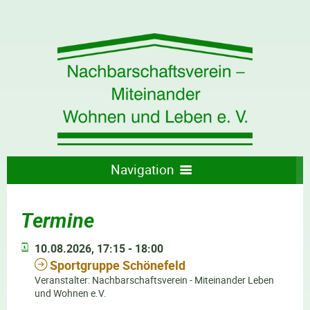
Navigation
WILLKOMMEN
DER VEREIN
Termine
AKTUELLES
ANGEBOTE
ÜBER UNS
KONTAKT
TERMINE
WAS WIR TUN
10.08.2026, 17:15 - 18:00
Sportgruppe Schönefeld
BUCHUNGSANFRAGE VEREINSRAUM
Veranstalter: Nachbarschaftsverein - Miteinander Leben
und Wohnen e.V.
UNSERE VEREINSANGEBOTE IM ÜBERBLICK