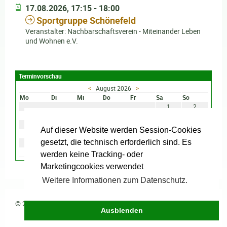
17.08.2026, 17:15 - 18:00
Sportgruppe Schönefeld
Veranstalter: Nachbarschaftsverein - Miteinander Leben
und Wohnen e.V.
Terminvorschau
<
August 2026
>
Mo
Di
Mi
Do
Fr
Sa
So
1
2
3
4
5
6
7
8
9
10
11
12
13
14
15
16
Auf dieser Website werden Session-Cookies
17
18
19
20
21
22
23
gesetzt, die technisch erforderlich sind. Es
24
25
26
27
28
29
30
31
werden keine Tracking- oder
Marketingcookies verwendet
Weitere Informationen zum Datenschutz.
© 2026
Ausblenden
Impressum
·
Datenschutz