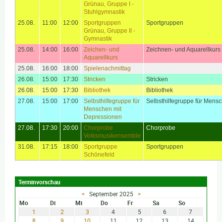
Grünau, Gruppe I -
Stuhlgymnastik
25.08.
11:00
12:00
Sportgruppen
Sportgruppen
Grünau, Gruppe II -
Gymnastik
25.08.
14:00
16:00
Zeichen- und
Zeichnen- und Aquarellkurs
Aquarellkurs
25.08.
16:00
18:00
Spielenachmittag
26.08.
15:00
17:30
Stricken
Stricken
26.08.
15:00
17:30
Bibliothek
Bibliothek
27.08.
15:00
17:00
Selbsthilfegruppe für
Selbsthilfegruppe für Mens
Menschen mit
Depressionen
27.08.
17:30
20:00
Chorprobe
Chorprobe
Volksmusikensemble
31.08.
17:15
18:00
Sportgruppe
Sportgruppen
Schönefeld
Terminvorschau
<
September 2025
>
Mo
Di
Mi
Do
Fr
Sa
So
1
2
3
4
5
6
7
8
9
10
11
12
13
14