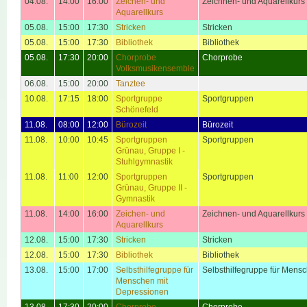
04.08.
14:00
16:00
Zeichen- und
Zeichnen- und Aquarellkurs
Aquarellkurs
05.08.
15:00
17:30
Stricken
Stricken
05.08.
15:00
17:30
Bibliothek
Bibliothek
05.08.
17:30
20:00
Chorprobe
Chorprobe
Volksmusikensemble
06.08.
15:00
20:00
Tanztee
10.08.
17:15
18:00
Sportgruppe
Sportgruppen
Schönefeld
11.08.
08:00
12:00
Bürozeit
Bürozeit
11.08.
10:00
10:45
Sportgruppen
Sportgruppen
Grünau, Gruppe I -
Stuhlgymnastik
11.08.
11:00
12:00
Sportgruppen
Sportgruppen
Grünau, Gruppe II -
Gymnastik
11.08.
14:00
16:00
Zeichen- und
Zeichnen- und Aquarellkurs
Aquarellkurs
12.08.
15:00
17:30
Stricken
Stricken
12.08.
15:00
17:30
Bibliothek
Bibliothek
13.08.
15:00
17:00
Selbsthilfegruppe für
Selbsthilfegruppe für Mens
Menschen mit
Depressionen
13.08.
17:30
20:00
Chorprobe
Chorprobe