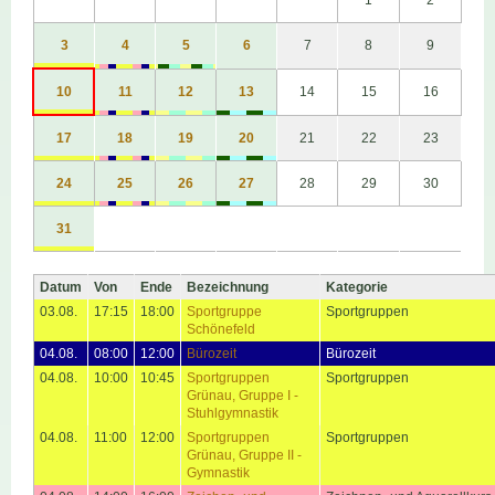
3
4
5
6
7
8
9
10
11
12
13
14
15
16
17
18
19
20
21
22
23
24
25
26
27
28
29
30
31
Datum
Von
Ende
Bezeichnung
Kategorie
03.08.
17:15
18:00
Sportgruppe
Sportgruppen
Schönefeld
04.08.
08:00
12:00
Bürozeit
Bürozeit
04.08.
10:00
10:45
Sportgruppen
Sportgruppen
Grünau, Gruppe I -
Stuhlgymnastik
04.08.
11:00
12:00
Sportgruppen
Sportgruppen
Grünau, Gruppe II -
Gymnastik